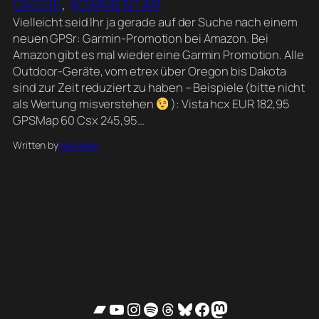
CACHE
, 
KOMMENTAR
Vielleicht seid Ihr ja gerade auf der Suche nach einem
neuen GPSr: Garmin-Promotion bei Amazon. Bei
Amazon gibt es mal wieder eine Garmin Promotion. Alle
Outdoor-Geräte, vom etrex über Oregon bis Dakota
sind zur Zeit reduziert zu haben – Beispiele (bitte nicht
als Wertung misverstehen
): Vista hcx EUR 182,95
GPSMap 60 Csx 245,95…
Written by
helixrider
Bandcamp
YouTube
Instagram
Spotify
Threads
Bluesky
Facebook
Mastodon