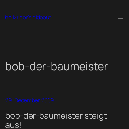
Skip
to
helixrider's hideout
content
bob-der-baumeister
29. December 2009
bob-der-baumeister steigt
aus!