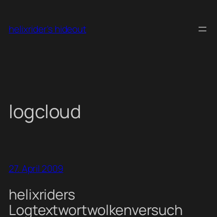
Skip
to
helixrider's hideout
content
logcloud
27. April 2009
helixriders
Logtextwortwolkenversuch