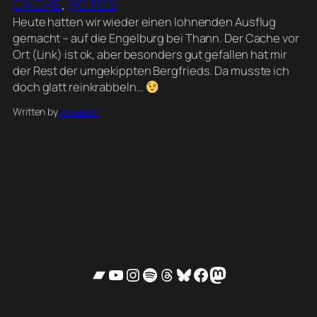
CACHE
, 
FOTOS
Heute hatten wir wieder einen lohnenden Ausflug
gemacht – auf die Engelburg bei Thann. Der Cache vor
Ort (Link) ist ok, aber besonders gut gefallen hat mir
der Rest der umgekippten Bergfrieds. Da musste ich
doch glatt reinkrabbeln…
Written by
helixrider
Bandcamp
YouTube
Instagram
Spotify
Threads
Bluesky
Facebook
Mastodon