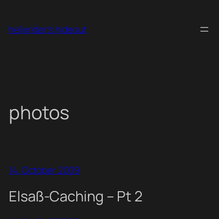
Skip
to
helixrider's hideout
content
photos
14. October 2009
Elsaß-Caching – Pt 2