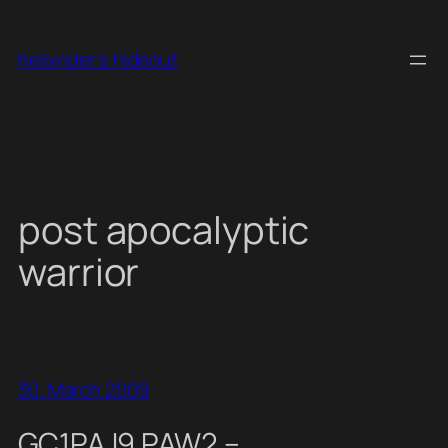
Skip
to
helixrider's hideout
content
post apocalyptic
warrior
30. March 2009
GC1PAJ9 PAW2 –