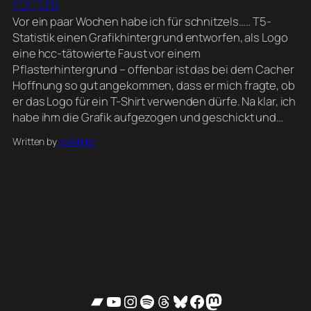
FOTOS
Vor ein paar Wochen habe ich für schnitzels….. T5-
Statistik einen Grafikhintergrund entworfen, als Logo
eine hcc-tätowierte Faust vor einem
Pflasterhintergrund – offenbar ist das bei dem Cacher
Hoffnung so gut angekommen, dass er mich fragte, ob
er das Logo für ein T-Shirt verwenden dürfe. Na klar, ich
habe ihm die Grafik aufgezogen und geschickt und…
Written by
helixrider
Bandcamp
YouTube
Instagram
Spotify
Threads
Bluesky
Facebook
Mastodon