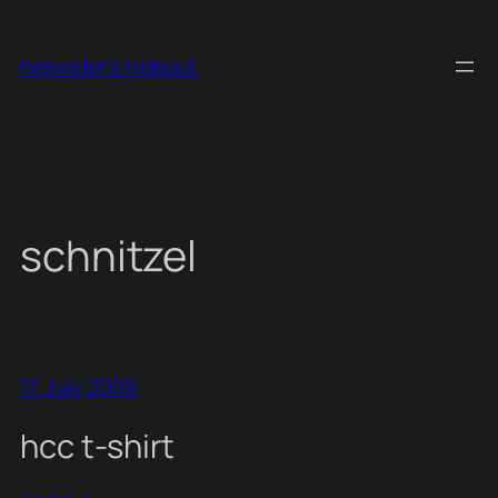
Skip
to
helixrider's hideout
content
schnitzel
17. July 2009
hcc t-shirt