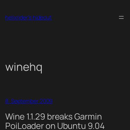
Skip
to
helixrider's hideout
content
winehq
8. September 2009
Wine 1.1.29 breaks Garmin
PoiLoader on Ubuntu 9.04