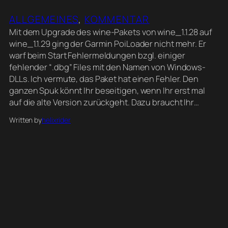
ALLGEMEINES
, 
KOMMENTAR
Mit dem Upgrade des wine-Pakets von wine_1.1.28 auf
wine_1.1.29 ging der Garmin PoiLoader nicht mehr. Er
warf beim Start Fehlermeldungen bzgl. einiger
fehlender “.dbg” Files mit den Namen von Windows-
DLLs. Ich vermute, das Paket hat einen Fehler. Den
ganzen Spuk könnt Ihr beseitigen, wenn Ihr erst mal
auf die alte Version zurückgeht. Dazu braucht Ihr…
Written by
helixrider