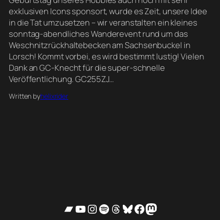
exklusiven Icons sponsort, wurde es Zeit, unsere Idee
in die Tat umzusetzen – wir veranstalten ein kleines
sonntag-abendliches Wanderevent rund um das
Weschnitzrückhaltebecken am Sachsenbuckel in
Lorsch! Kommt vorbei, es wird bestimmt lustig! Vielen
Dank an GC-Knecht für die super-schnelle
Veröffentlichung. GC255ZJ…
Written by
helixrider
Bandcamp
YouTube
Instagram
Spotify
Threads
Bluesky
Facebook
Mastodon