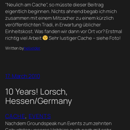
“Neulich am Cache”, so müsste dieser Beitrag
eigentlich beginnen. Nichts ahnend begab ich mich
zusammen mit einem Mitcacher zu einem kürzlich
veröffentlichten Tradi, in Erwartung üblicher
Einheitskost. Was fanden wir dann vor Ort vor? Erstmal
richtig viel Arbeit
Sehr lustiger Cache – siehe Foto!
Written by
helixrider
17. March 2010
10 Years! Lorsch,
Hessen/Germany
CACHE
, 
EVENTS
Nachdem Groundspeak nun Events zum zehnten
Geburtstag unseres Hobbies auch noch mit sehr