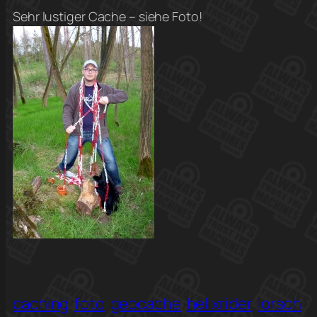
Sehr lustiger Cache – siehe Foto!
caching
foto
geocache
helixrider
lorsch