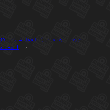
 Years! Alsbach, Germany – unser
rs-Event
→