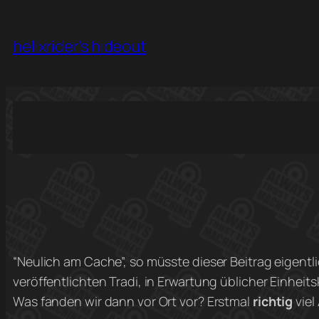
Skip
to
helixrider's hideout
content
“Neulich am Cache”, so müsste dieser Beitrag eigen
veröffentlichten Tradi, in Erwartung üblicher Einheits
Was fanden wir dann vor Ort vor? Erstmal
richtig
viel