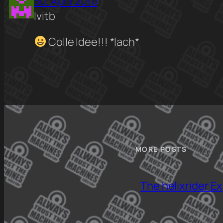
30. April 2010
Ivitb
Colle Idee!!! *lach*
MORE POSTS
The helixrider E