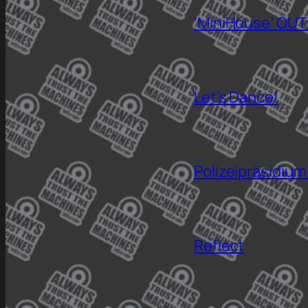
‘MiniHouse’ OUT
Let’s Dance!
Polizeipräsidium
Reflect