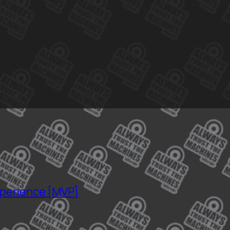
xperience [MVP]