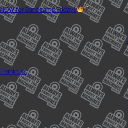
 NOW for Bandcamp Friday!
 Frankfurt