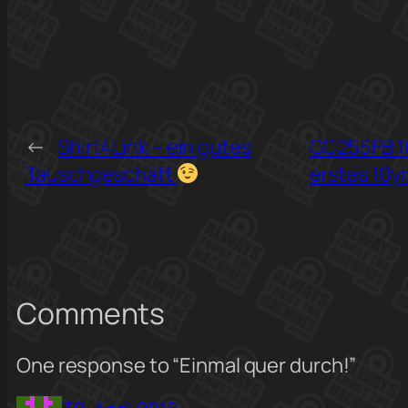
←
Shirt4Link – ein gutes
GC255FB 10
Tauschgeschäft
erstes 10y
Comments
One response to “Einmal quer durch!”