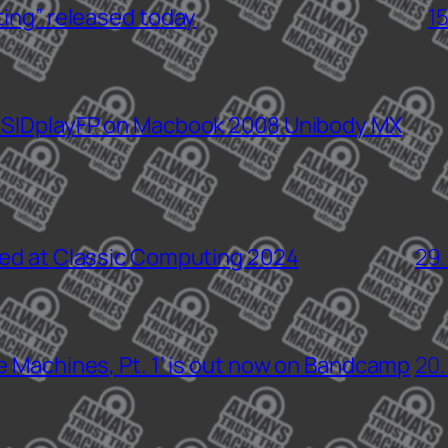
ting” released today
1
 SIDplayFP on Macbook 2008 Unibody MX
sed at Classic Computing 2024
29.
e Machines, Pt. 1’ is out now on Bandcamp
20.