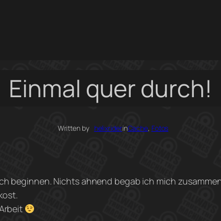
Einmal quer durch!
Written by
helixrider
in
Cache
, 
Fotos
tlich beginnen. Nichts ahnend begab ich mich zusammen
kost.
 Arbeit