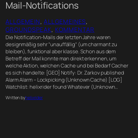
Mail-Notifications
ALLGEMEIN
, 
ALLGEMEINES
, 
GROUNDSPEAK
, 
KOMMENTAR
Die Notification-Mails der letzten Jahre waren
designmäßig sehr “unauffällig” (um charmant zu
bleiben), funktional aber klasse. Schon aus dem
Betreff der Mail konnte man direkt erkennen, um
welche Aktion, welchen Cache und bei Bedarf Cacher
es sich handelte: [GEO] Notify: Dr. Zarkov published
Alarm Alarm – Lockpicking (Unknown Cache) [LOG]
Watchlist: helixrider found Whatever (Unknown…
Written by
helixrider