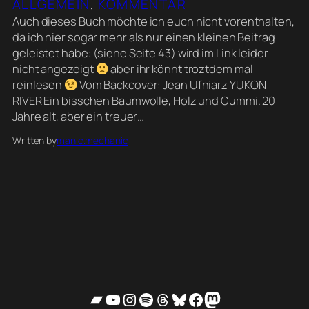
ALLGEMEIN
, 
KOMMENTAR
Auch dieses Buch möchte ich euch nicht vorenthalten,
da ich hier sogar mehr als nur einen kleinen Beitrag
geleistet habe: (siehe Seite 43) wird im Link leider
nicht angezeigt
aber ihr könnt troztdem mal
reinlesen
Vom Backcover: Jean Ufniarz YUKON
RIVER Ein bisschen Baumwolle, Holz und Gummi. 20
Jahre alt, aber ein treuer…
Written by
manic.mechanic
Bandcamp
YouTube
Instagram
Spotify
Threads
Bluesky
Facebook
Mastodon