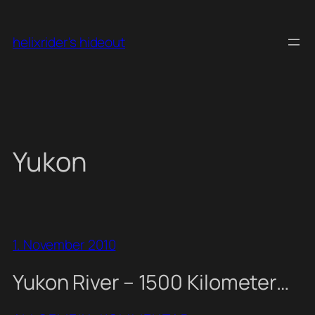
Skip
to
helixrider's hideout
content
Yukon
1. November 2010
Yukon River – 1500 Kilometer…