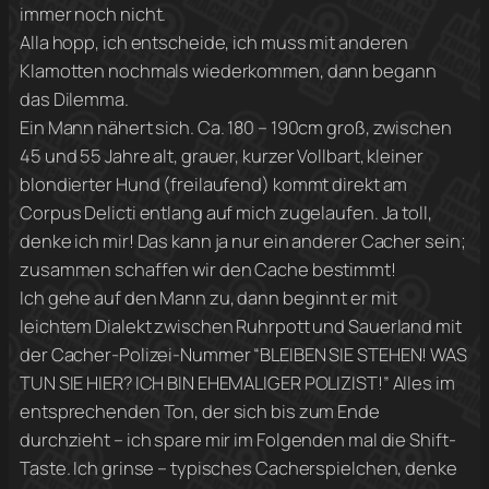
immer noch nicht.
Alla hopp, ich entscheide, ich muss mit anderen
Klamotten nochmals wiederkommen, dann begann
das Dilemma.
Ein Mann nähert sich. Ca. 180 – 190cm groß, zwischen
45 und 55 Jahre alt, grauer, kurzer Vollbart, kleiner
blondierter Hund (freilaufend) kommt direkt am
Corpus Delicti entlang auf mich zugelaufen. Ja toll,
denke ich mir! Das kann ja nur ein anderer Cacher sein;
zusammen schaffen wir den Cache bestimmt!
Ich gehe auf den Mann zu, dann beginnt er mit
leichtem Dialekt zwischen Ruhrpott und Sauerland mit
der Cacher-Polizei-Nummer “BLEIBEN SIE STEHEN! WAS
TUN SIE HIER? ICH BIN EHEMALIGER POLIZIST!” Alles im
entsprechenden Ton, der sich bis zum Ende
durchzieht – ich spare mir im Folgenden mal die Shift-
Taste. Ich grinse – typisches Cacherspielchen, denke