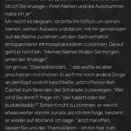
ob ich Sie anzeige – ihren Namen und die Autonummer
habe ich ja!”
Mir reicht es langsam, ich bitte ihn höflich um seinen
Namen, seinen Ausweis und darum, mit mir gemeinsam
auf die Wache zu fahren, um den Sachverhalt in
entspannterer Athmosphäre klären zu können. Darauf
geht er nicht ein. “Meinen Namen finden Sie morgen
unter der Anzeige!”
Ich grinse, “Steinediebstahl….”, das wollte es aber
anscheinen nicht hören. Er wirft mir noch andere Dinge
an den Kopf und ich beschließe, jetzt offensiv den
Cacher zum Beenden der Scharade zu bewegen. “Wer
sind Sie denn?”, frage ich, “der Kadett oder der
buddeldaddy?” Scheint nicht zu stimmen, er weicht
etwas weiter von mir zurück, als ich ihm folge, besteht
er wieder auf Abstand. Ich sage: “Jetzt mal offen,
lassen Sie uns das Thema klären – ich bin hier zum