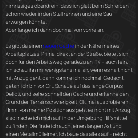
hirnrissiges obendrein, dass ich glatt beim Schreiben
schon wieder in den Stall rennen und eine Sau
erwürgen könnte.
Aber fange ich dann dochmal von vorne an.
Es gibt da einen
neuen Cache
in der Nähe meines
Arbeitsplatzes. Prima, direkt an der Straße, bietet sich
doch für den Arbeitsweg geradezu an. T4 – auch fein,
ich schau ihn mir wenigstens mal an, wenn es halt nicht
mit Anzug geht, dann komme ich nochmal. Gedacht,
getan, ich bin vor Ort. Schaue auf das lange Corpus
Delicti, und sehe schnell den Cache und erkenne den
Grund der Terrainschwierigkeit. Ok, mal ausprobieren…
Hmm, von meiner Position aus geht es nicht mit Anzug,
also mache ich mich auf, in der Umgebung Hilfsmittel
zu finden. Die finde ich auch, einen langen Ast und
einen Metallmülleimer. Ich baue das alles auf – reicht