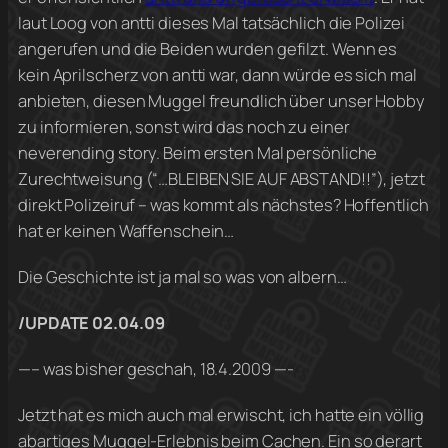
laut Loog von antti dieses Mal tatsächlich die Polizei
angerufen und die Beiden wurden gefilzt. Wenn es
kein Aprilscherz von antti war, dann würde es sich mal
anbieten, diesen Muggel freundlich über unser Hobby
zu informieren, sonst wird das noch zu einer
neverending story. Beim ersten Mal persönliche
Zurechtweisung (“…BLEIBEN SIE AUF ABSTAND!!”), jetzt
direkt Polizeiruf – was kommt als nächstes? Hoffentlich
hat er keinen Waffenschein…
Die Geschichte ist ja mal so was von albern…
/UPDATE 02.04.09
—– was bisher geschah, 18.4.2009 —-
Jetzt hat es mich auch mal erwischt, ich hatte ein völlig
abartiges Muggel-Erlebnis beim Cachen. Ein so derart