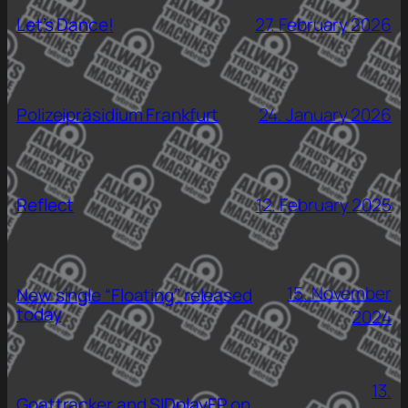
Let’s Dance!
27. February 2026
Polizeipräsidium Frankfurt
24. January 2026
Reflect
12. February 2025
15. November
New single “Floating” released
today
2024
13.
Goattracker and SIDplayFP on