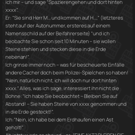
ich mir – und sage “Spazierengehen und dort hinten
xxxx”.
Er: “Sie sind Herr M… und kommen auf H…,” (letzteres
steht auf der Autonummer, ersteres auf einem
Namensschild auf der Beifahrerseite) “und ich
beobachte Sie schon seit 10 Minuten – sie wollen
Steine stehlen und stecken diese in die Erde
nebenan!”.
Ich grinse immer noch – was für bescheuerte Einfälle
andere Cacher doch beim Polizei-Spielchen so haben!
“Nein, natürlich nicht, ich will doch nur dort hinten
xxxx.” Alles, was ich sage, interessiert ihn nicht die
Bohne: “Ich habe Sie beobachtet – Bleiben Sie auf
Abstand! – Sie haben Steine von xxxx genommen und
in die Erde gesteckt!”.
Ich:”Nein, ich habe bei dem Erdhaufen einen Ast
geholt!”