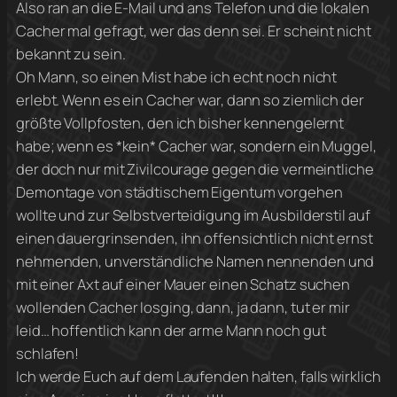
Also ran an die E-Mail und ans Telefon und die lokalen
Cacher mal gefragt, wer das denn sei. Er scheint nicht
bekannt zu sein.
Oh Mann, so einen Mist habe ich echt noch nicht
erlebt. Wenn es ein Cacher war, dann so ziemlich der
größte Vollpfosten, den ich bisher kennengelernt
habe; wenn es *kein* Cacher war, sondern ein Muggel,
der doch nur mit Zivilcourage gegen die vermeintliche
Demontage von städtischem Eigentum vorgehen
wollte und zur Selbstverteidigung im Ausbilderstil auf
einen dauergrinsenden, ihn offensichtlich nicht ernst
nehmenden, unverständliche Namen nennenden und
mit einer Axt auf einer Mauer einen Schatz suchen
wollenden Cacher losging, dann, ja dann, tut er mir
leid… hoffentlich kann der arme Mann noch gut
schlafen!
Ich werde Euch auf dem Laufenden halten, falls wirklich