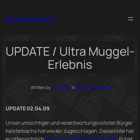
Skip
to
helixrider's hideout
content
UPDATE / Ultra Muggel-
Erlebnis
Written by
helixrider
in
Cache
, 
Kommentar
UPDATE 02.04.09
Unser umsichtiger und verantwortungsvollster Bürger
Kelsterbachs hat wieder zugeschlagen. Dieses Mal hat
er offensichtlich
antti und uffgerescht erwischt
. Er hat