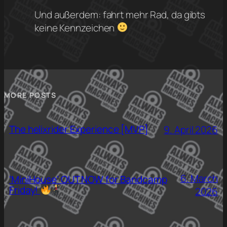
Und außerdem: fahrt mehr Rad, da gibts
keine Kennzeichen
MORE POSTS
The helixrider Experience [MVP]
9. April 2026
6. March
‘MiniHouse’ OUT NOW for Bandcamp
Friday!
2026