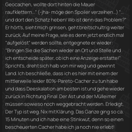
Geocachen, wollte dort hinten die Mauer
raufklettern…” (-jha- möge den Spoiler verzeihen…) “…
und dort den Schatz heben! Wo ist denn das Problem?”
Er hört’s, sieht mich grinsen, geht breitschultrig weiter
zurück. Auf meine Frage, wie es denn jetzt endlich mal
“aufgelöst” werden sollte, entgegnete er wieder:
“Bringen Sie die Sachen wieder an Ort und Stelle und
ich entscheide später, ob ich eine Anzeige erstatte!”
Spricht’s, dreht sich halb von mir weg und gewinnt
Land. Ich beschließe, dass ich es hier mit einem der
mittlerweile leider 80%-Pareto-Cacher zu tun habe
und dass Deeskalation am besten ist und gehe wieder
zurück in Richtung Final. Der Ast und der Mülleimer
müssen sowieso noch weggebracht werden. Erledigt.
Der Typ ist weg. Nix mit Klärung. Das Ganze ging so ca.
15 Minuten und ich habe eine Stinkwut, denn so einen
bescheuerten Cacher habe ich ja noch nie erlebt!