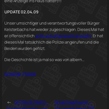
eine Anzeige ins Haus flattert!!!
UPDATE 02.04.09
Unser umsichtiger und verantwortungsvoller Bürger
Kelsterbachs hat wieder zugeschlagen. Dieses Mal hat
er offensichtlich
antti und uffgerescht erwischt
. Er hat
dieses Mal tatsächlich die Polizei angerufen und die
Beiden wurden gefilzt.
Die Geschichte ist ja mal so was von albern…
Anzeige
Polizei
←
GC1PAJ9 PAW2 –
Small Deathwish –
Foreshadowing – es
Struwwelchens FTF