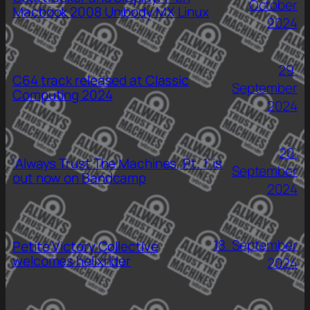
October
Macbook 2008 Unibody MX Linux
2024
29.
C64 track released at Classic
September
Computing 2024
2024
20.
‘Always Trust The Machines, Pt. 1’ is
September
out now on Bandcamp
2024
18. September
Petite Victory Collective
welcomes helixrider
2024