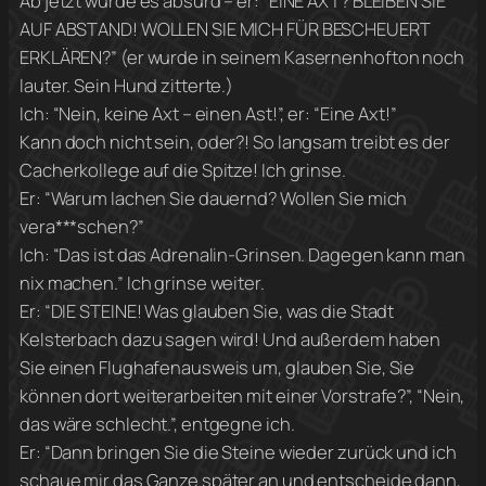
Ab jetzt wurde es absurd – er: “EINE AXT? BLEIBEN SIE
AUF ABSTAND! WOLLEN SIE MICH FÜR BESCHEUERT
ERKLÄREN?” (er wurde in seinem Kasernenhofton noch
lauter. Sein Hund zitterte.)
Ich: “Nein, keine Axt – einen Ast!”, er: “Eine Axt!”
Kann doch nicht sein, oder?! So langsam treibt es der
Cacherkollege auf die Spitze! Ich grinse.
Er: “Warum lachen Sie dauernd? Wollen Sie mich
vera***schen?”
Ich: “Das ist das Adrenalin-Grinsen. Dagegen kann man
nix machen.” Ich grinse weiter.
Er: “DIE STEINE! Was glauben Sie, was die Stadt
Kelsterbach dazu sagen wird! Und außerdem haben
Sie einen Flughafenausweis um, glauben Sie, Sie
können dort weiterarbeiten mit einer Vorstrafe?”, “Nein,
das wäre schlecht.”, entgegne ich.
Er: “Dann bringen Sie die Steine wieder zurück und ich
schaue mir das Ganze später an und entscheide dann,