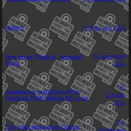
Reflect
12. February 2025
15. November
New single “Floating” released
today
2024
13.
Goattracker and SIDplayFP on
October
Macbook 2008 Unibody MX Linux
2024
29.
C64 track released at Classic
September