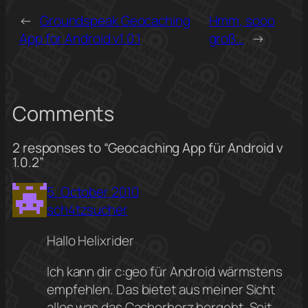
←
Groundspeak Geocaching
Hmm, sooo
App for Android v1.0.1
groß…
→
Comments
2 responses to “Geocaching App für Android v
1.0.2”
5. October 2010
sch4tzsucher
Hallo Helixrider
Ich kann dir c:geo für Android wärmstens
empfehlen. Das bietet aus meiner Sicht
alles was das Cacherherz bergeht. Seit