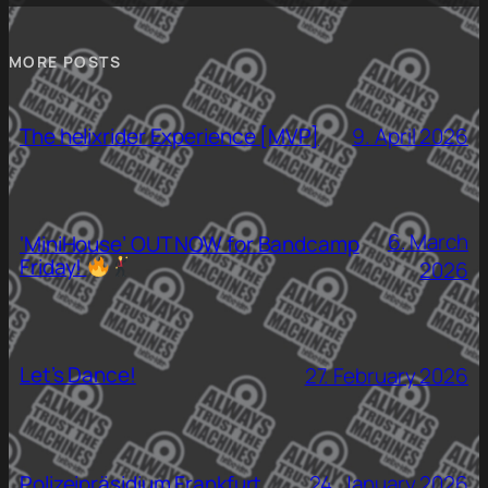
MORE POSTS
The helixrider Experience [MVP]
9. April 2026
6. March
‘MiniHouse’ OUT NOW for Bandcamp
Friday!
2026
Let’s Dance!
27. February 2026
Polizeipräsidium Frankfurt
24. January 2026