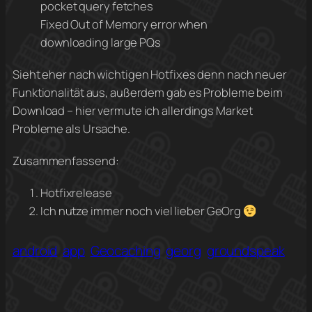
pocket query fetches
Fixed Out of Memory error when
downloading large PQs
Sieht eher nach wichtigen Hotfixes denn nach neuer
Funktionalität aus, außerdem gab es Probleme beim
Download – hier vermute ich allerdings Market
Probleme als Ursache.
Zusammenfassend:
Hotfixrelease
Ich nutze immer noch viel lieber GeOrg
android
app
Geocaching
georg
groundspeak