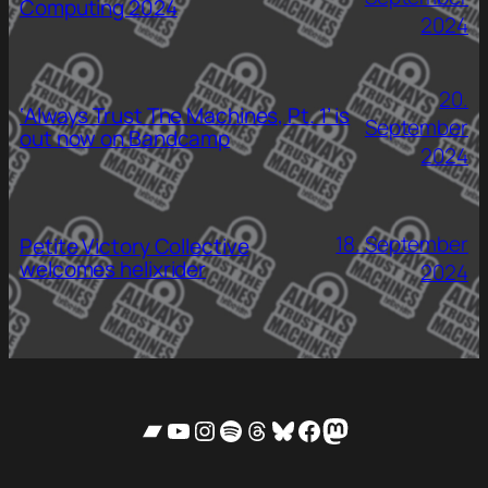
Computing 2024
2024
20.
‘Always Trust The Machines, Pt. 1’ is
September
out now on Bandcamp
2024
18. September
Petite Victory Collective
welcomes helixrider
2024
Bandcamp
YouTube
Instagram
Spotify
Threads
Bluesky
Facebook
Mastodon