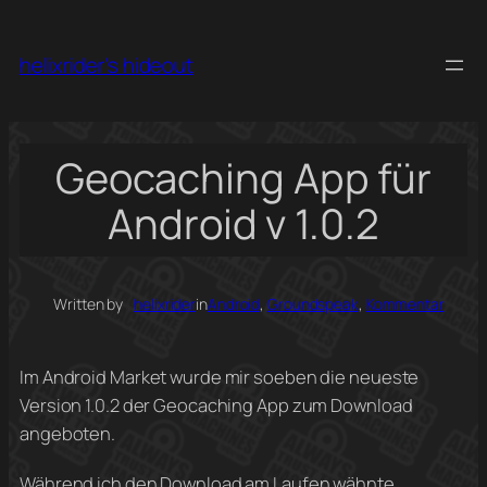
Skip
to
helixrider's hideout
content
Geocaching App für
Android v 1.0.2
Written by
helixrider
in
Android
, 
Groundspeak
, 
Kommentar
Im Android Market wurde mir soeben die neueste
Version 1.0.2 der Geocaching App zum Download
angeboten.
Während ich den Download am Laufen wähnte,