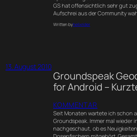
GS hat offensichtlich sehr gut z
Aufschrei aus der Community w
Written by
helixrider
13. August 2010
Groundspeak Geo
for Android – Kurzt
KOMMENTAR
Seit Monaten wartete ich schon a
Groundspeak. Immer mal wieder i
nachgeschaut, ob es Neuigkeiten 
Dosenfischern mitgehört. Gesamt