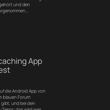
ugehört und den
ahrgenommen.…
caching App
est
uf die Android App von
m blauen Forum
gibt, und bei den
-Tenor: das wird was