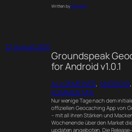
Written by
helixrider
27. August 2010
Groundspeak Geo
for Android v1.0.1
ALLGEMEINES
, 
ANDROID
,
KOMMENTAR
Nur wenige Tage nach dem initial
offiziellen Geocaching App von 
– mit all ihren Stärken und Macke
Wochenende über den Market die 
updaten angeboten. Die Release-N