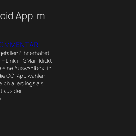
oid App im
OMMENTAR
efallen? Ihr erhaltet
 Link in GMail, klickt
) eine Auswahlbox, in
. die GC-App wählen
 ich allerdings als
t aus der
p,…