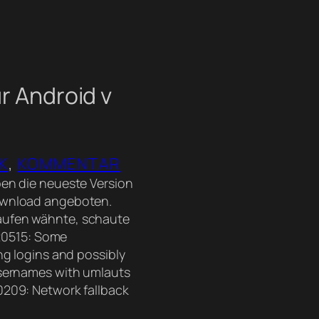
r Android v
K
, 
KOMMENTAR
en die neueste Version
ownload angeboten.
ufen wähnte, schaute
 20515: Some
ng logins and possibly
usernames with umlauts
0209: Network fallback