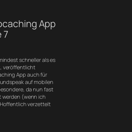
ocaching App
 7
mindest schneller als es
 veröffentlicht
aching App auch für
roundspeak auf mobilen
besondere, da nun fast
zt werden (wenn ich
Hoffentlich verzettelt