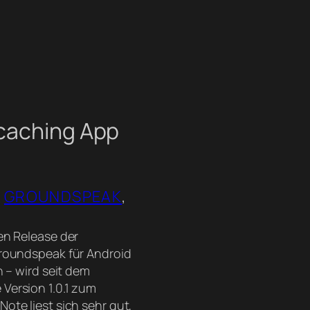
caching App
 
GROUNDSPEAK
, 
en Release der
Groundspeak für Android
n – wird seit dem
Version 1.0.1 zum
ote liest sich sehr gut,